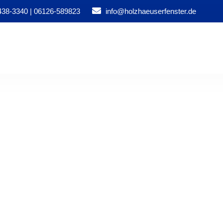
38-3340 | 06126-589823
info@holzhaeuserfenster.de